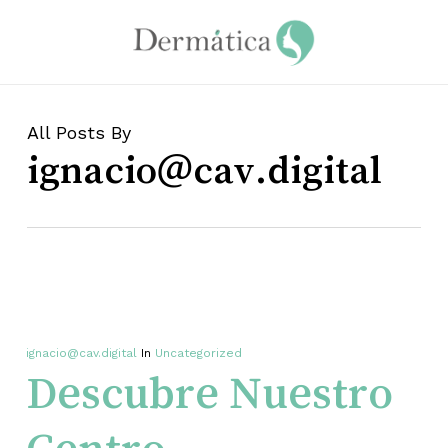
Skip
to
main
content
All Posts By
ignacio@cav.digital
ignacio@cav.digital
In
Uncategorized
Descubre Nuestro